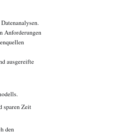
e Datenanalysen.
en Anforderungen
tenquellen
nd ausgereifte
modells.
d sparen Zeit
ch den