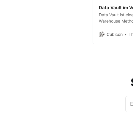
Data Vault im 
Data Vault ist ei
Warehouse Method
Cubicon
T
E