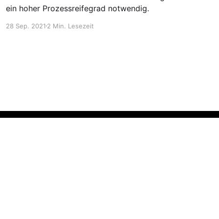
ein hoher Prozessreifegrad notwendig.
28 Sep. 2021
2 Min. Lesezeit
Erstellt mit Ghost