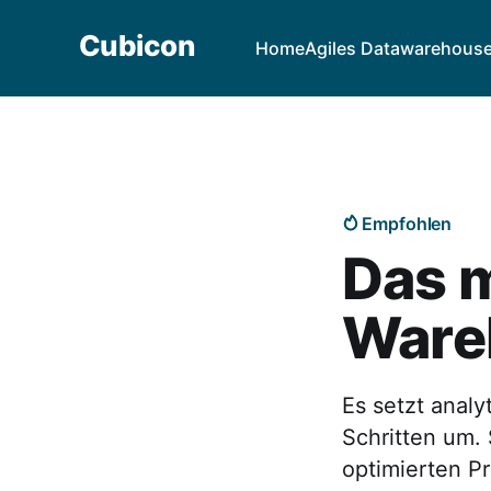
Cubicon
Home
Agiles Datawarehous
Empfohlen
Das 
Wareh
Es setzt analy
Schritten um. 
optimierten P