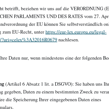
t betrifft, beziehen wir uns auf die VERORDNUNG (
HEN PARLAMENTS UND DES RATES vom 27. April 
ndverordnung der EU können Sie selbstverständlich on
g zum EU-Recht, unter
https://eur-lex.europa.eu/legal-
T/?uri=celex%3A32016R0679
nachlesen.
 Ihre Daten nur, wenn mindestens eine der folgenden B
ng
(Artikel 6 Absatz 1 lit. a DSGVO): Sie haben uns Ih
ng gegeben, Daten zu einem bestimmten Zweck zu verar
äre die Speicherung Ihrer eingegebenen Daten eines
mulars.