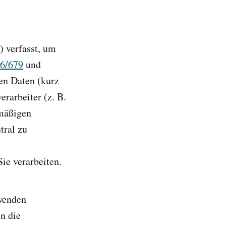
 verfasst, um
16/679
und
en Daten (kurz
erarbeiter (z. B.
tmäßigen
tral zu
ie verarbeiten.
rwenden
n die