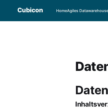
Cubicon
Home
Agiles Datawarehous
Date
Daten
Inhaltsve