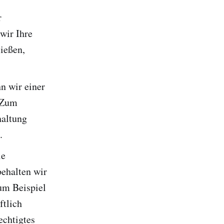
r
 wir Ihre
ießen,
n wir einer
. Zum
haltung
.
le
behalten wir
um Beispiel
ftlich
echtigtes