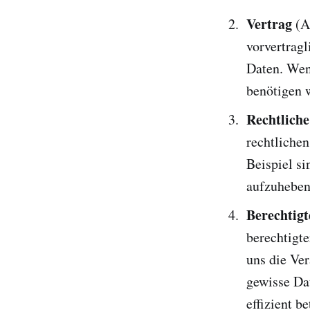
Vertrag
(Ar
vorvertragl
Daten. Wen
benötigen 
Rechtliche
rechtlichen
Beispiel si
aufzuheben
Berechtigt
berechtigte
uns die Ve
gewisse Dat
effizient b